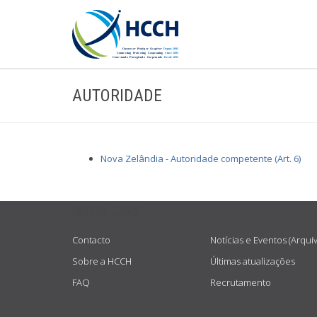
AUTORIDADE
Nova Zelândia - Autoridade competente (Art. 6)
USEFUL LINKS
Contacto
Notícias e Eventos (Arqui
Sobre a HCCH
Últimas atualizações
FAQ
Recrutamento