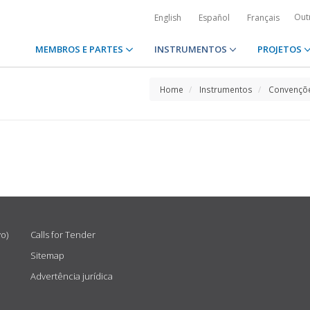
Out
English
Español
Français
MEMBROS E PARTES
INSTRUMENTOS
PROJETOS
Home
Instrumentos
Convençõe
vo)
Calls for Tender
Sitemap
Advertência jurídica