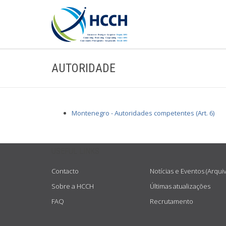
AUTORIDADE
Montenegro - Autoridades competentes (Art. 6)
USEFUL LINKS
Contacto
Notícias e Eventos (Arqui
Sobre a HCCH
Últimas atualizações
FAQ
Recrutamento