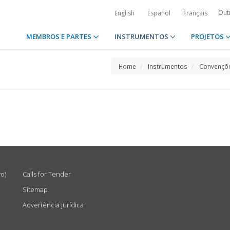
Out
English
Español
Français
MEMBROS E PARTES
INSTRUMENTOS
PROJETOS
Home
Instrumentos
Convençõe
vo)
Calls for Tender
Sitemap
Advertência jurídica