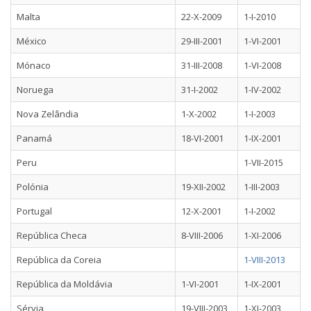
Malta
22-X-2009
1-I-2010
México
29-III-2001
1-VI-2001
Mónaco
31-III-2008
1-VI-2008
Noruega
31-I-2002
1-IV-2002
Nova Zelândia
1-X-2002
1-I-2003
Panamá
18-VI-2001
1-IX-2001
Peru
1-VII-2015
Polónia
19-XII-2002
1-III-2003
Portugal
12-X-2001
1-I-2002
República Checa
8-VIII-2006
1-XI-2006
República da Coreia
1-VIII-2013
República da Moldávia
1-VI-2001
1-IX-2001
Sérvia
19-VIII-2003
1-XI-2003