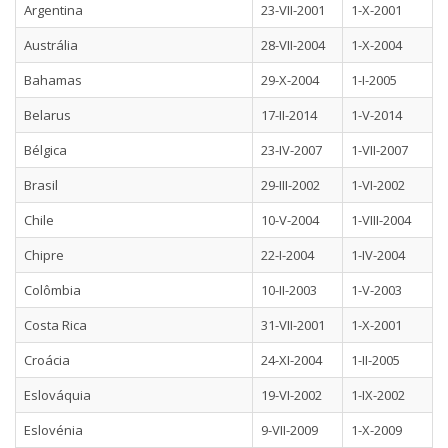
Argentina
23-VII-2001
1-X-2001
Austrália
28-VII-2004
1-X-2004
Bahamas
29-X-2004
1-I-2005
Belarus
17-II-2014
1-V-2014
Bélgica
23-IV-2007
1-VII-2007
Brasil
29-III-2002
1-VI-2002
Chile
10-V-2004
1-VIII-2004
Chipre
22-I-2004
1-IV-2004
Colômbia
10-II-2003
1-V-2003
Costa Rica
31-VII-2001
1-X-2001
Croácia
24-XI-2004
1-II-2005
Eslováquia
19-VI-2002
1-IX-2002
Eslovénia
9-VII-2009
1-X-2009