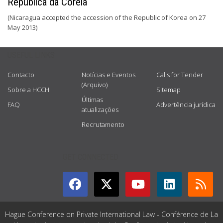
República da Coreia
(Nicaragua accepted the accession of the Republic of Korea on 27
May 2013)
USEFUL LINKS
Contacto
Notícias e Eventos
Calls for Tender
(Arquivo)
Sobre a HCCH
Sitemap
Últimas
FAQ
Advertência jurídica
atualizações
Recrutamento
GET CONNECTED
Hague Conference on Private International Law - Conférence de La