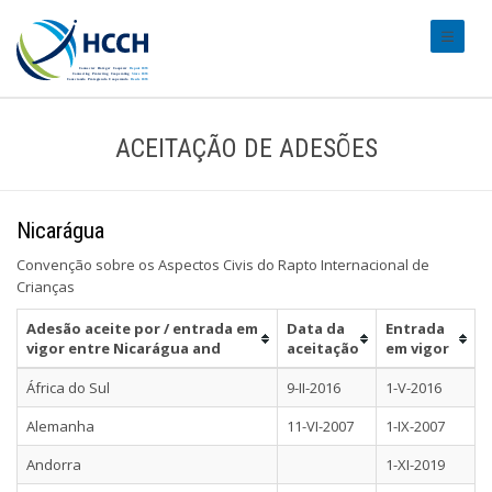
#transl
ACEITAÇÃO DE ADESÕES
Nicarágua
Convenção sobre os Aspectos Civis do Rapto Internacional de
Crianças
Adesão aceite por / entrada em
Data da
Entrada
vigor entre Nicarágua and
aceitação
em vigor
África do Sul
9-II-2016
1-V-2016
Alemanha
11-VI-2007
1-IX-2007
Andorra
1-XI-2019