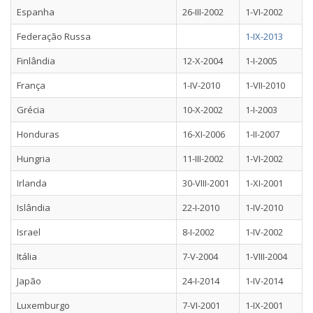
Espanha
26-III-2002
1-VI-2002
Federação Russa
1-IX-2013
Finlândia
12-X-2004
1-I-2005
França
1-IV-2010
1-VII-2010
Grécia
10-X-2002
1-I-2003
Honduras
16-XI-2006
1-II-2007
Hungria
11-III-2002
1-VI-2002
Irlanda
30-VIII-2001
1-XI-2001
Islândia
22-I-2010
1-IV-2010
Israel
8-I-2002
1-IV-2002
Itália
7-V-2004
1-VIII-2004
Japão
24-I-2014
1-IV-2014
Luxemburgo
7-VI-2001
1-IX-2001