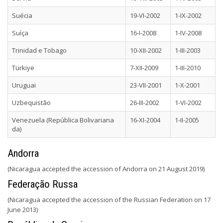
Suécia
19-VI-2002
1-IX-2002
Suíça
16-I-2008
1-IV-2008
Trinidad e Tobago
10-XII-2002
1-III-2003
Türkiye
7-XII-2009
1-III-2010
Uruguai
23-VII-2001
1-X-2001
Uzbequistão
26-III-2002
1-VI-2002
Venezuela (República Bolivariana
16-XI-2004
1-II-2005
da)
Andorra
(Nicaragua accepted the accession of Andorra on 21 August 2019)
Federação Russa
(Nicaragua accepted the accession of the Russian Federation on 17
June 2013)