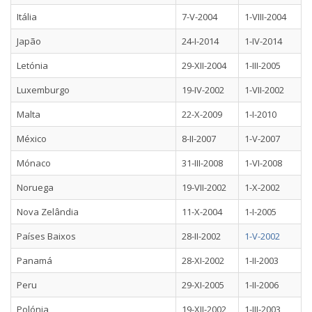
Itália
7-V-2004
1-VIII-2004
Japão
24-I-2014
1-IV-2014
Letónia
29-XII-2004
1-III-2005
Luxemburgo
19-IV-2002
1-VII-2002
Malta
22-X-2009
1-I-2010
México
8-II-2007
1-V-2007
Mónaco
31-III-2008
1-VI-2008
Noruega
19-VII-2002
1-X-2002
Nova Zelândia
11-X-2004
1-I-2005
Países Baixos
28-II-2002
1-V-2002
Panamá
28-XI-2002
1-II-2003
Peru
29-XI-2005
1-II-2006
Polónia
19-XII-2002
1-III-2003