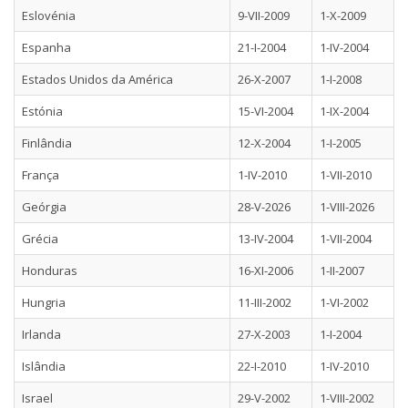
Eslovénia
9-VII-2009
1-X-2009
Espanha
21-I-2004
1-IV-2004
Estados Unidos da América
26-X-2007
1-I-2008
Estónia
15-VI-2004
1-IX-2004
Finlândia
12-X-2004
1-I-2005
França
1-IV-2010
1-VII-2010
Geórgia
28-V-2026
1-VIII-2026
Grécia
13-IV-2004
1-VII-2004
Honduras
16-XI-2006
1-II-2007
Hungria
11-III-2002
1-VI-2002
Irlanda
27-X-2003
1-I-2004
Islândia
22-I-2010
1-IV-2010
Israel
29-V-2002
1-VIII-2002