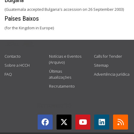
Bulgária
(Guatemala accepted Bulgaria's accession on 26 September 2003)
Países Baixos
(for the Kingdom in Europe)
USEFUL LINKS
Contacto
Notícias e Eventos
Calls for Tender
(Arquivo)
Sobre a HCCH
Sitemap
Últimas
FAQ
Advertência jurídica
atualizações
Recrutamento
GET CONNECTED