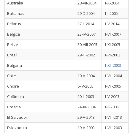
Austrália
28-VII-2004
1-X-2004
Bahamas
29-X-2004
1-I-2005
Belarus
17-II-2014
1-V-2014
Bélgica
23-IV-2007
1-VII-2007
Belize
30-VIII-2005
1-XI-2005
Brasil
29-III-2002
1-VI-2002
Bulgária
1-XII-2003
Chile
10-V-2004
1-VIII-2004
Chipre
6-IV-2005
1-VII-2005
Colômbia
10-II-2003
1-V-2003
Croácia
24-XI-2004
1-II-2005
El Salvador
29-V-2013
1-VIII-2013
Eslováquia
19-V-2003
1-VIII-2003