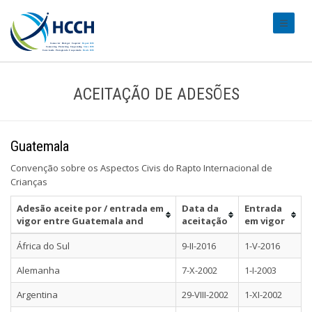
#transl
ACEITAÇÃO DE ADESÕES
Guatemala
Convenção sobre os Aspectos Civis do Rapto Internacional de
Crianças
Adesão aceite por / entrada em
Data da
Entrada
vigor entre Guatemala and
aceitação
em vigor
África do Sul
9-II-2016
1-V-2016
Alemanha
7-X-2002
1-I-2003
Argentina
29-VIII-2002
1-XI-2002