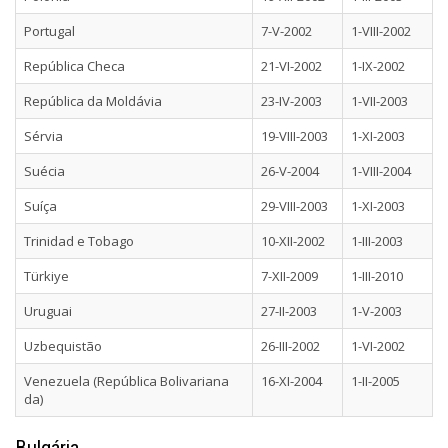
Portugal
7-V-2002
1-VIII-2002
República Checa
21-VI-2002
1-IX-2002
República da Moldávia
23-IV-2003
1-VII-2003
Sérvia
19-VIII-2003
1-XI-2003
Suécia
26-V-2004
1-VIII-2004
Suíça
29-VIII-2003
1-XI-2003
Trinidad e Tobago
10-XII-2002
1-III-2003
Türkiye
7-XII-2009
1-III-2010
Uruguai
27-II-2003
1-V-2003
Uzbequistão
26-III-2002
1-VI-2002
Venezuela (República Bolivariana
16-XI-2004
1-II-2005
da)