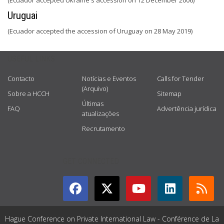
(Ecuador accepted Ukraine's accession on 12 December 2006)
Uruguai
(Ecuador accepted the accession of Uruguay on 28 May 2019)
USEFUL LINKS
Contacto
Notícias e Eventos
Calls for Tender
(Arquivo)
Sobre a HCCH
Sitemap
Últimas
FAQ
Advertência jurídica
atualizações
Recrutamento
GET CONNECTED
Hague Conference on Private International Law - Conférence de La