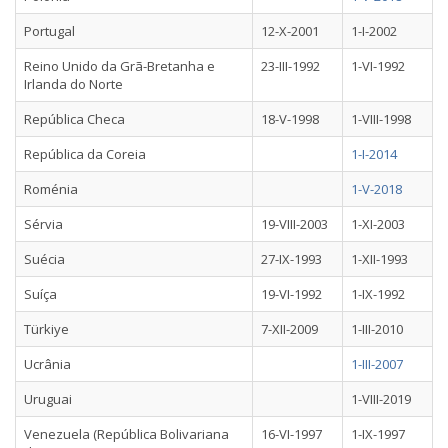
Portugal
12-X-2001
1-I-2002
Reino Unido da Grã-Bretanha e
23-III-1992
1-VI-1992
Irlanda do Norte
República Checa
18-V-1998
1-VIII-1998
República da Coreia
1-I-2014
Roménia
1-V-2018
Sérvia
19-VIII-2003
1-XI-2003
Suécia
27-IX-1993
1-XII-1993
Suíça
19-VI-1992
1-IX-1992
Türkiye
7-XII-2009
1-III-2010
Ucrânia
1-III-2007
Uruguai
1-VIII-2019
Venezuela (República Bolivariana
16-VI-1997
1-IX-1997