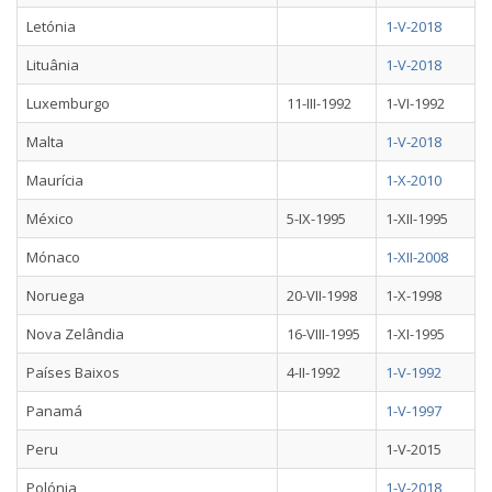
Letónia
1-V-2018
Lituânia
1-V-2018
Luxemburgo
11-III-1992
1-VI-1992
Malta
1-V-2018
Maurícia
1-X-2010
México
5-IX-1995
1-XII-1995
Mónaco
1-XII-2008
Noruega
20-VII-1998
1-X-1998
Nova Zelândia
16-VIII-1995
1-XI-1995
Países Baixos
4-II-1992
1-V-1992
Panamá
1-V-1997
Peru
1-V-2015
Polónia
1-V-2018