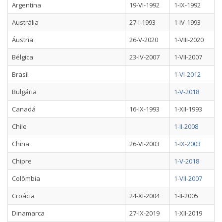
Argentina
19-VI-1992
1-IX-1992
Austrália
27-I-1993
1-IV-1993
Áustria
26-V-2020
1-VIII-2020
Bélgica
23-IV-2007
1-VII-2007
Brasil
1-VI-2012
Bulgária
1-V-2018
Canadá
16-IX-1993
1-XII-1993
Chile
1-II-2008
China
26-VI-2003
1-IX-2003
Chipre
1-V-2018
Colômbia
1-VII-2007
Croácia
24-XI-2004
1-II-2005
Dinamarca
27-IX-2019
1-XII-2019