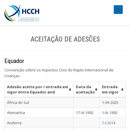
#transl
ACEITAÇÃO DE ADESÕES
Equador
Convenção sobre os Aspectos Civis do Rapto Internacional de
Crianças
Adesão aceite por / entrada em
Data da
Entrada
vigor entre Equador and
aceitação
em vigor
África do Sul
1-VII-2025
Alemanha
17-VI-1992
1-IX-1992
Andorra
1-I-2014