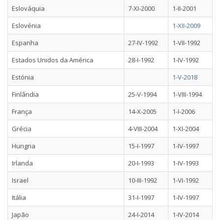
Eslováquia
7-XI-2000
1-II-2001
Eslovénia
1-XII-2009
Espanha
27-IV-1992
1-VII-1992
Estados Unidos da América
28-I-1992
1-IV-1992
Estónia
1-V-2018
Finlândia
25-V-1994
1-VIII-1994
França
14-X-2005
1-I-2006
Grécia
4-VIII-2004
1-XI-2004
Hungria
15-I-1997
1-IV-1997
Irlanda
20-I-1993
1-IV-1993
Israel
10-III-1992
1-VI-1992
Itália
31-I-1997
1-IV-1997
Japão
24-I-2014
1-IV-2014