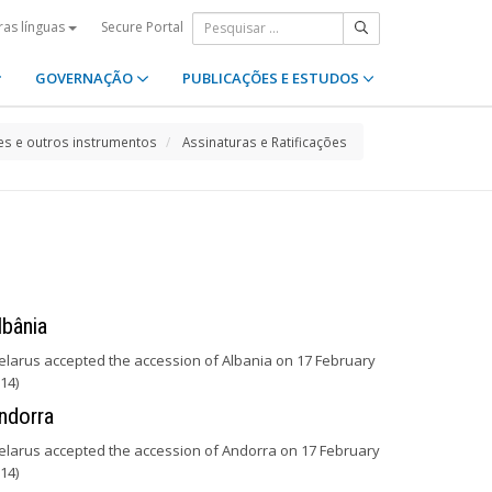
Secure Portal
ras línguas
GOVERNAÇÃO
PUBLICAÇÕES E ESTUDOS
s e outros instrumentos
Assinaturas e Ratificações
lbânia
elarus accepted the accession of Albania on 17 February
14)
ndorra
elarus accepted the accession of Andorra on 17 February
14)