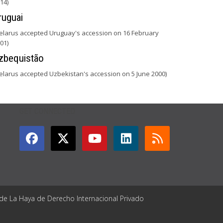
14)
ruguai
elarus accepted Uruguay's accession on 16 February
01)
zbequistão
elarus accepted Uzbekistan's accession on 5 June 2000)
GET CONNECTED
 de La Haya de Derecho Internacional Privado