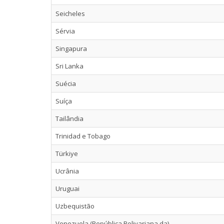
Seicheles
Sérvia
Singapura
Sri Lanka
Suécia
Suíça
Tailândia
Trinidad e Tobago
Türkiye
Ucrânia
Uruguai
Uzbequistão
Venezuela (República Bolivariana da)