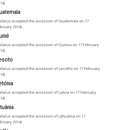
14)
uatemala
elarus accepted the accession of Guatemala on 17
bruary 2014)
uiné
elarus accepted the accession of Guinea on 17 February
14)
esoto
elarus accepted the accession of Lesotho on 17 February
14)
etónia
elarus accepted the accession of Latvia on 17 February
14)
ituânia
elarus accepted the accession of Lithuania on 17
bruary 2014)