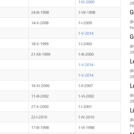
1-IX-2000
20
G
24-III-1998
1-VII-1998
(B
14-X-2008
1-I-2009
Fe
1-V-2014
G
18-X-1999
1-I-2000
(B
20
21-XII-1999
1-III-2000
L
1-V-2014
(B
1-V-2014
20
L
16-XI-2006
1-II-2007
(B
11-III-2002
1-VI-2002
20
27-X-2000
1-I-2001
L
22-I-2010
1-IV-2010
(B
Fe
17-III-1998
1-VI-1998