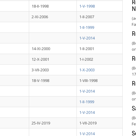
R
18-II-1998
1-V-1998
N
2-XI-2006
1-II-2007
(a
Fa
1-II-1999
R
1-V-2014
(B
14-XI-2000
1-II-2001
on
R
12-X-2001
1-I-2002
(B
3-VII-2003
1-X-2003
17
18-V-1998
1-VIII-1998
R
1-V-2014
(B
on
1-II-1999
S
1-V-2014
(B
25-IV-2019
1-VII-2019
Fe
S
1-V-2014