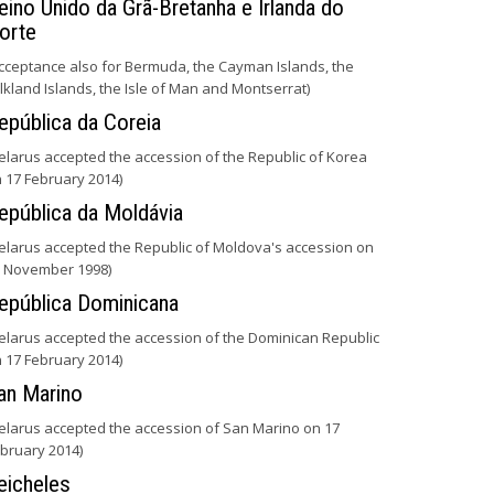
eino Unido da Grã-Bretanha e Irlanda do
orte
cceptance also for Bermuda, the Cayman Islands, the
lkland Islands, the Isle of Man and Montserrat)
epública da Coreia
elarus accepted the accession of the Republic of Korea
 17 February 2014)
epública da Moldávia
elarus accepted the Republic of Moldova's accession on
 November 1998)
epública Dominicana
elarus accepted the accession of the Dominican Republic
 17 February 2014)
an Marino
elarus accepted the accession of San Marino on 17
bruary 2014)
eicheles