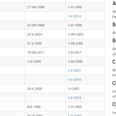
A
27-VIII-1998
1-XI-1998
(B
1-V-2014
Fe
B
25-VIII-1998
1-XI-1998
(B
26-V-2020
1-VIII-2020
B
25-V-2005
1-VIII-2005
(B
19-VIII-2011
1-XI-2011
20
C
1-IX-2000
1-XII-2000
(B
1-V-2001
Fe
1-V-2014
C
26-X-2000
1-I-2001
(a
of
1-V-2014
C
8-III-1999
1-VI-1999
(a
26-VI-2003
1-IX-2003