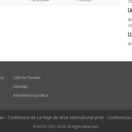
20
U
(B
20
U
(B
vo)
Calls for Tender
Sitemap
Advertência jurídica
aw - Conférence de La Haye de droit international privé - Conferencia
© HCCH 1951-2026. All Rights Reserved.