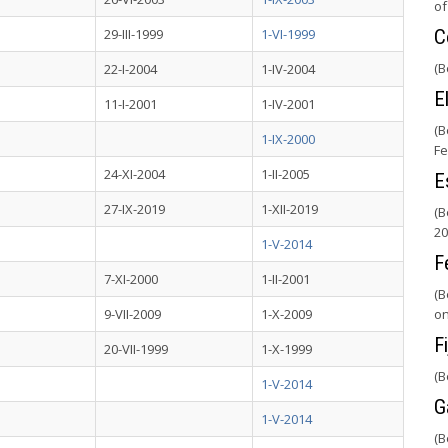
of
29-III-1999
1-VI-1999
C
(B
22-I-2004
1-IV-2004
E
11-I-2001
1-IV-2001
(B
1-IX-2000
Fe
24-XI-2004
1-II-2005
E
27-IX-2019
1-XII-2019
(B
20
1-V-2014
F
7-XI-2000
1-II-2001
(B
9-VII-2009
1-X-2009
on
Fi
20-VII-1999
1-X-1999
(B
1-V-2014
G
1-V-2014
(B