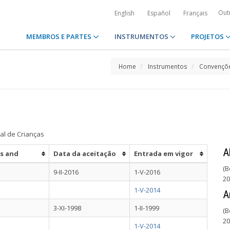
Out
English
Español
Français
MEMBROS E PARTES
INSTRUMENTOS
PROJETOS
Home
Instrumentos
Convençõe
al de Crianças
A
us and
Data da aceitação
Entrada em vigor
(B
9-II-2016
1-V-2016
20
1-V-2014
A
3-XI-1998
1-II-1999
(B
20
1-V-2014