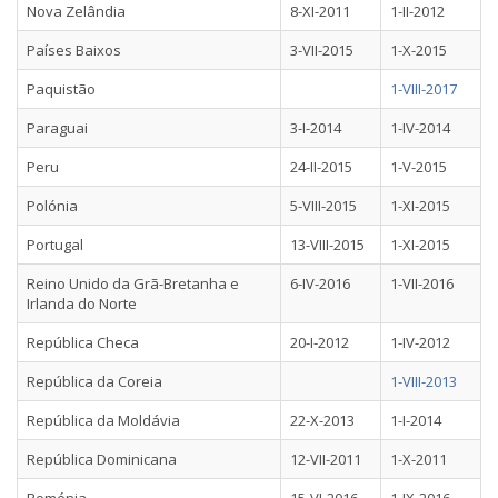
Nova Zelândia
8-XI-2011
1-II-2012
Países Baixos
3-VII-2015
1-X-2015
Paquistão
1-VIII-2017
Paraguai
3-I-2014
1-IV-2014
Peru
24-II-2015
1-V-2015
Polónia
5-VIII-2015
1-XI-2015
Portugal
13-VIII-2015
1-XI-2015
Reino Unido da Grã-Bretanha e
6-IV-2016
1-VII-2016
Irlanda do Norte
República Checa
20-I-2012
1-IV-2012
República da Coreia
1-VIII-2013
República da Moldávia
22-X-2013
1-I-2014
República Dominicana
12-VII-2011
1-X-2011