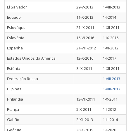
El Salvador
29-V-2013
1-VIII-2013
Equador
11-X-2013
1-I-2014
Eslováquia
21-IX-2011
1-XII-2011
Eslovénia
16-VI-2016
1-IX-2016
Espanha
21-VIII-2012
1-XI-2012
Estados Unidos da América
12-X-2016
1-I-2017
Estónia
8-IX-2011
1-XII-2011
Federação Russa
1-VIII-2013
Filipinas
1-VIII-2017
Finlândia
13-VII-2011
1-X-2011
França
5-X-2011
1-I-2012
Gabão
2-XII-2013
1-III-2014
Geórgia
28-X-2019
1-I-2020