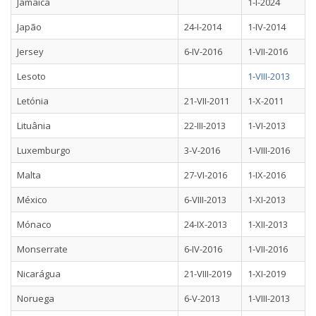
Jamaica
1-I-2024
Japão
24-I-2014
1-IV-2014
Jersey
6-IV-2016
1-VII-2016
Lesoto
1-VIII-2013
Letónia
21-VII-2011
1-X-2011
Lituânia
22-III-2013
1-VI-2013
Luxemburgo
3-V-2016
1-VIII-2016
Malta
27-VI-2016
1-IX-2016
México
6-VIII-2013
1-XI-2013
Mónaco
24-IX-2013
1-XII-2013
Monserrate
6-IV-2016
1-VII-2016
Nicarágua
21-VIII-2019
1-XI-2019
Noruega
6-V-2013
1-VIII-2013