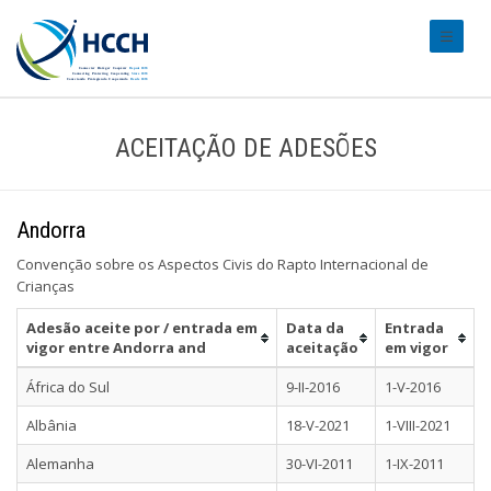
#transl
ACEITAÇÃO DE ADESÕES
Andorra
Convenção sobre os Aspectos Civis do Rapto Internacional de
Crianças
Adesão aceite por / entrada em
Data da
Entrada
vigor entre Andorra and
aceitação
em vigor
África do Sul
9-II-2016
1-V-2016
Albânia
18-V-2021
1-VIII-2021
Alemanha
30-VI-2011
1-IX-2011