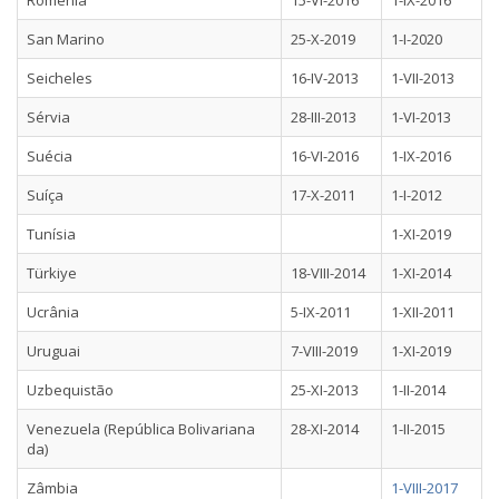
Roménia
15-VI-2016
1-IX-2016
San Marino
25-X-2019
1-I-2020
Seicheles
16-IV-2013
1-VII-2013
Sérvia
28-III-2013
1-VI-2013
Suécia
16-VI-2016
1-IX-2016
Suíça
17-X-2011
1-I-2012
Tunísia
1-XI-2019
Türkiye
18-VIII-2014
1-XI-2014
Ucrânia
5-IX-2011
1-XII-2011
Uruguai
7-VIII-2019
1-XI-2019
Uzbequistão
25-XI-2013
1-II-2014
Venezuela (República Bolivariana
28-XI-2014
1-II-2015
da)
Zâmbia
1-VIII-2017