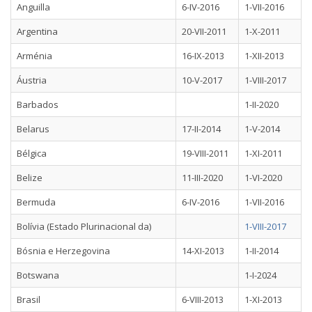
Anguilla
6-IV-2016
1-VII-2016
Argentina
20-VII-2011
1-X-2011
Arménia
16-IX-2013
1-XII-2013
Áustria
10-V-2017
1-VIII-2017
Barbados
1-II-2020
Belarus
17-II-2014
1-V-2014
Bélgica
19-VIII-2011
1-XI-2011
Belize
11-III-2020
1-VI-2020
Bermuda
6-IV-2016
1-VII-2016
Bolívia (Estado Plurinacional da)
1-VIII-2017
Bósnia e Herzegovina
14-XI-2013
1-II-2014
Botswana
1-I-2024
Brasil
6-VIII-2013
1-XI-2013