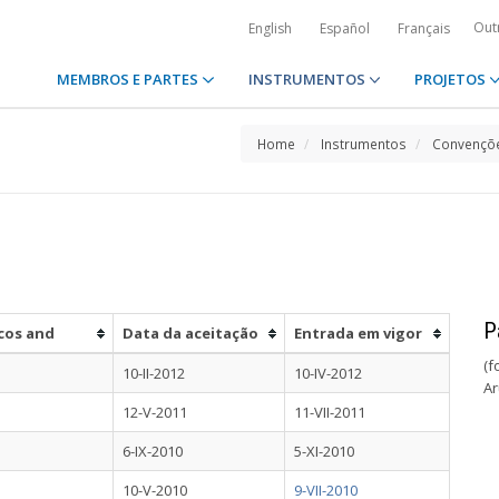
Out
English
Español
Français
MEMBROS E PARTES
INSTRUMENTOS
PROJETOS
Home
Instrumentos
Convençõe
P
cos and
Data da aceitação
Entrada em vigor
(f
10-II-2012
10-IV-2012
Ar
12-V-2011
11-VII-2011
6-IX-2010
5-XI-2010
10-V-2010
9-VII-2010