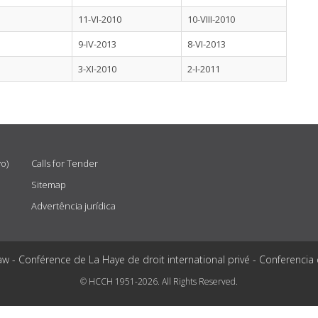
11-VI-2010
10-VIII-2010
9-IV-2013
8-VI-2013
3-XI-2010
2-I-2011
vo)
Calls for Tender
Sitemap
Advertência jurídica
aw - Conférence de La Haye de droit international privé - Conferencia
© HCCH 1951-2026. All Rights Reserved.