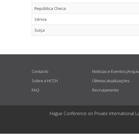
República Checa
Sérvia
Suíça
USEFUL LINKS
Contacto
Notícias e Eventos (Arqui
Sobre a HCCH
Últimas atualizações
FAQ
Recrutamento
Hague Conference on Private International L