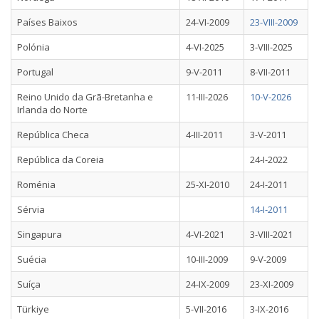
Países Baixos
24-VI-2009
23-VIII-2009
Polónia
4-VI-2025
3-VIII-2025
Portugal
9-V-2011
8-VII-2011
Reino Unido da Grã-Bretanha e
11-III-2026
10-V-2026
Irlanda do Norte
República Checa
4-III-2011
3-V-2011
República da Coreia
24-I-2022
Roménia
25-XI-2010
24-I-2011
Sérvia
14-I-2011
Singapura
4-VI-2021
3-VIII-2021
Suécia
10-III-2009
9-V-2009
Suíça
24-IX-2009
23-XI-2009
Türkiye
5-VII-2016
3-IX-2016