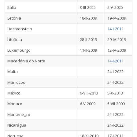
Itália
3-III-2025
2-V-2025
Letónia
18-II-2009
19-IV-2009
Liechtenstein
14-I-2011
Lituânia
28-II-2019
29-IV-2019
Luxemburgo
11-II-2009
12-IV-2009
Macedónia do Norte
14-I-2011
Malta
24-I-2022
Marrocos
24-I-2022
México
6-VIII-2013
5-X-2013
Mónaco
6-V-2009
5-VII-2009
Montenegro
24-I-2022
Nicarágua
24-I-2022
Noruega
18-XI-2010
17-I-2011