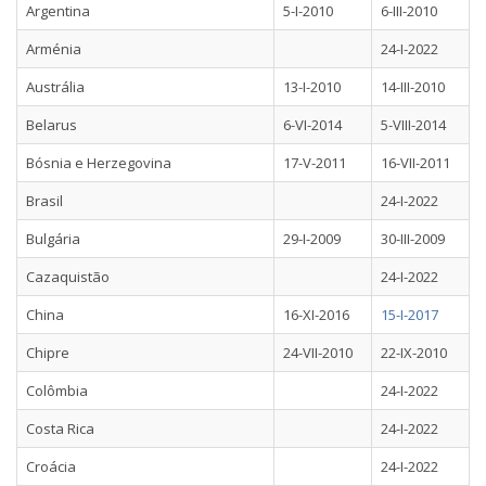
Argentina
5-I-2010
6-III-2010
Arménia
24-I-2022
Austrália
13-I-2010
14-III-2010
Belarus
6-VI-2014
5-VIII-2014
Bósnia e Herzegovina
17-V-2011
16-VII-2011
Brasil
24-I-2022
Bulgária
29-I-2009
30-III-2009
Cazaquistão
24-I-2022
China
16-XI-2016
15-I-2017
Chipre
24-VII-2010
22-IX-2010
Colômbia
24-I-2022
Costa Rica
24-I-2022
Croácia
24-I-2022