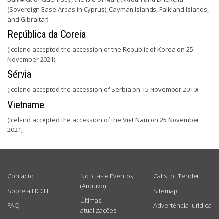
(Sovereign Base Areas in Cyprus), Cayman Islands, Falkland Islands,
and Gibraltar)
República da Coreia
(Iceland accepted the accession of the Republic of Korea on 25
November 2021)
Sérvia
(Iceland accepted the accession of Serbia on 15 November 2010)
Vietname
(Iceland accepted the accession of the Viet Nam on 25 November
2021)
USEFUL LINKS
Contacto
Notícias e Eventos
Calls for Tender
(Arquivo)
Sobre a HCCH
Sitemap
Últimas
FAQ
Advertência jurídica
atualizações