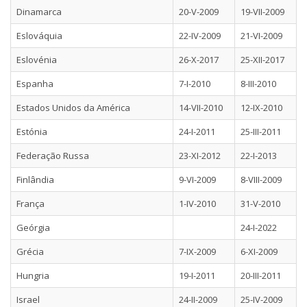
Dinamarca
20-V-2009
19-VII-2009
Eslováquia
22-IV-2009
21-VI-2009
Eslovénia
26-X-2017
25-XII-2017
Espanha
7-I-2010
8-III-2010
Estados Unidos da América
14-VII-2010
12-IX-2010
Estónia
24-I-2011
25-III-2011
Federação Russa
23-XI-2012
22-I-2013
Finlândia
9-VI-2009
8-VIII-2009
França
1-IV-2010
31-V-2010
Geórgia
24-I-2022
Grécia
7-IX-2009
6-XI-2009
Hungria
19-I-2011
20-III-2011
Israel
24-II-2009
25-IV-2009