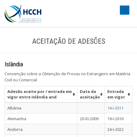
#transl
ACEITAÇÃO DE ADESÕES
Islândia
Convenção sobre a Obtenção de Provas no Estrangeiro em Matéria
Civil ou Comercial
Adesão aceite por / entrada em
Data da
Entrada
vigor entre Islândia and
aceitação
em vigor
Albânia
14-I-2011
Alemanha
20-XI-2009
19-I-2010
Andorra
24-I-2022