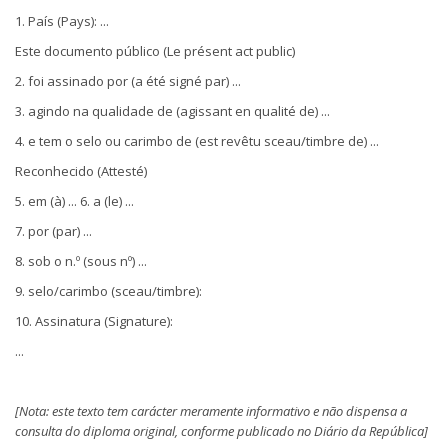
1. País (Pays): ...
Este documento público (Le présent act public)
2. foi assinado por (a été signé par) ...
3. agindo na qualidade de (agissant en qualité de) ...
4. e tem o selo ou carimbo de (est revêtu sceau/timbre de) ...
Reconhecido (Attesté)
5. em (à) ... 6. a (le) ...
7. por (par) ...
8. sob o n.º (sous nº) ...
9. selo/carimbo (sceau/timbre):
10. Assinatura (Signature):
...
[Nota: este texto tem carácter meramente informativo e não dispensa a
consulta do diploma original, conforme publicado no Diário da República]