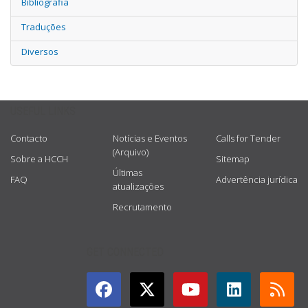
Bibliografia
Traduções
Diversos
USEFUL LINKS
Contacto
Notícias e Eventos
Calls for Tender
(Arquivo)
Sobre a HCCH
Sitemap
Últimas
FAQ
Advertência jurídica
atualizações
Recrutamento
GET CONNECTED