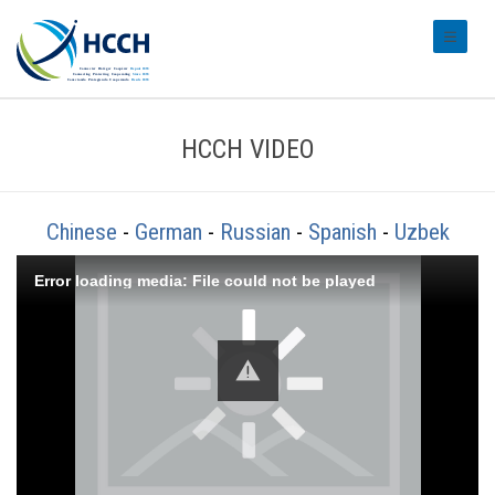
#transl
HCCH VIDEO
Chinese
-
German
-
Russian
-
Spanish
-
Uzbek
Error loading media: File could not be played