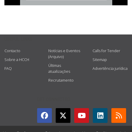
USEFUL LINKS
Contacto
Notícias e Eventos
Calls for Tender
(Arquivo)
Sobre a HCCH
Sitemap
Últimas
FAQ
Advertência jurídica
atualizações
Recrutamento
GET CONNECTED