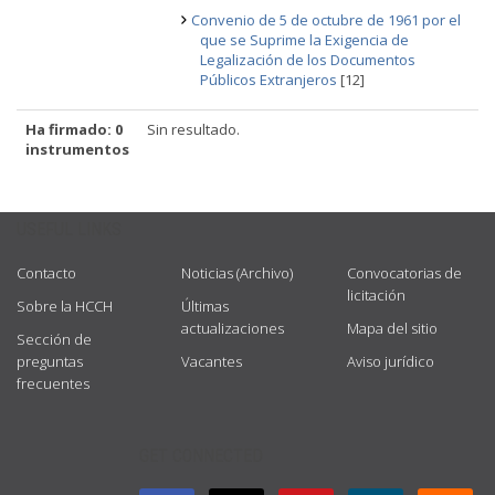
Convenio de 5 de octubre de 1961 por el
que se Suprime la Exigencia de
Legalización de los Documentos
Públicos Extranjeros
[12]
Ha firmado: 0
Sin resultado.
instrumentos
USEFUL LINKS
Contacto
Noticias (Archivo)
Convocatorias de
licitación
Sobre la HCCH
Últimas
actualizaciones
Mapa del sitio
Sección de
preguntas
Vacantes
Aviso jurídico
frecuentes
GET CONNECTED