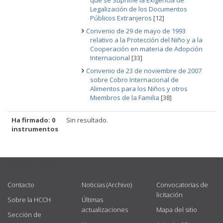
que se Suprime la Exigencia de
Legalización de los Documentos
Públicos Extranjeros
[12]
Convenio de 29 de mayo de 1993
relativo a la Protección del Niño y a la
Cooperación en materia de Adopción
Internacional
[33]
Convenio de 23 de noviembre de 2007
sobre Cobro Internacional de
Alimentos para los Niños y otros
Miembros de la Familia
[38]
Ha firmado: 0
Sin resultado.
instrumentos
USEFUL LINKS
Contacto
Noticias (Archivo)
Convocatorias de
licitación
Sobre la HCCH
Últimas
actualizaciones
Mapa del sitio
Sección de