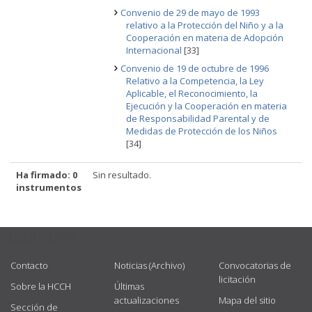
Convenio de 29 de mayo de 1993
relativo a la Protección del Niño y a la
Cooperación en materia de Adopción
Internacional
[33]
Convenio de 19 de octubre de 1996
Relativo a la Competencia, la Ley
Aplicable, el Reconocimiento, la
Ejecución y la Cooperación en materia
de Responsabilidad Parental y de
Medidas de Protección de los Niños
[34]
Ha firmado: 0
Sin resultado.
instrumentos
USEFUL LINKS
Contacto
Noticias (Archivo)
Convocatorias de
licitación
Sobre la HCCH
Últimas
actualizaciones
Mapa del sitio
Sección de