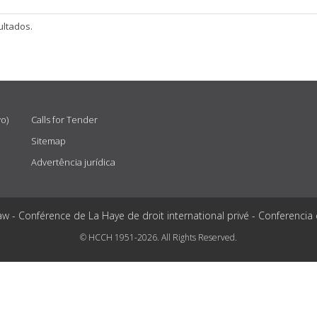
ltados.
vo)
Calls for Tender
Sitemap
Advertência jurídica
aw - Conférence de La Haye de droit international privé - Conferencia
© HCCH 1951-2026. All Rights Reserved.