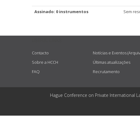
Assinado: 0 instrumentos
Sem resu
USEFUL LINKS
Contacto
Notícias e Eventos (Arqui
Sobre a HCCH
Últimas atualizações
FAQ
Recrutamento
Hague Conference on Private International L