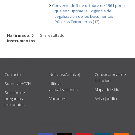
Convenio de 5 de octubre de 1961 por el
que se Suprime la Exigencia de
Legalización de los Documentos
Públicos Extranjeros
[12]
Ha firmado: 0
Sin resultado.
instrumentos
USEFUL LINKS
Contacto
Noticias (Archivo)
Convocatorias de
licitación
Sobre la HCCH
Últimas
actualizaciones
Mapa del sitio
Sección de
preguntas
Vacantes
Aviso jurídico
frecuentes
GET CONNECTED