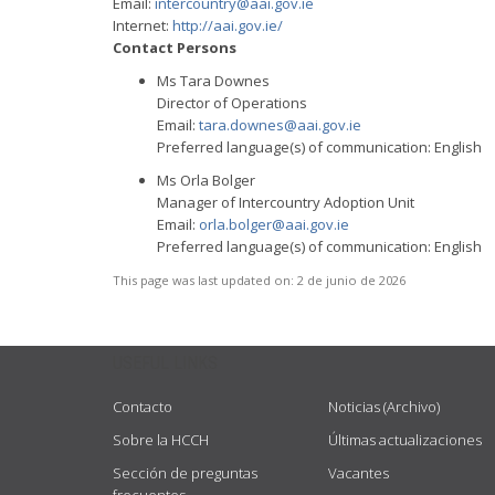
Email:
intercountry@aai.gov.ie
Internet:
http://aai.gov.ie/
Contact Persons
Ms Tara Downes
Director of Operations
Email:
tara.downes@aai.gov.ie
Preferred language(s) of communication: English
Ms Orla Bolger
Manager of Intercountry Adoption Unit
Email:
orla.bolger@aai.gov.ie
Preferred language(s) of communication: English
This page was last updated on:
2 de junio de 2026
USEFUL LINKS
Contacto
Noticias (Archivo)
Sobre la HCCH
Últimas actualizaciones
Sección de preguntas
Vacantes