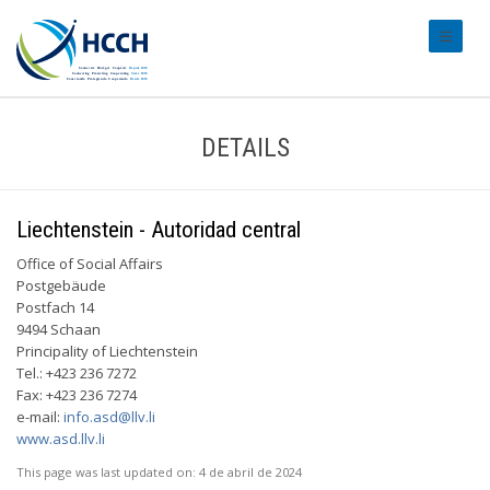
#transl
DETAILS
Liechtenstein - Autoridad central
Office of Social Affairs
Postgebäude
Postfach 14
9494 Schaan
Principality of Liechtenstein
Tel.: +423 236 7272
Fax: +423 236 7274
e-mail:
info.asd@llv.li
www.asd.llv.li
This page was last updated on:
4 de abril de 2024