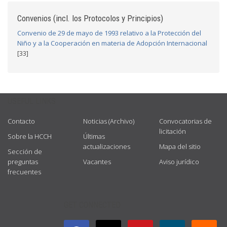
Convenios (incl. los Protocolos y Principios)
Convenio de 29 de mayo de 1993 relativo a la Protección del
Niño y a la Cooperación en materia de Adopción Internacional
[33]
USEFUL LINKS
Contacto
Noticias (Archivo)
Convocatorias de
licitación
Sobre la HCCH
Últimas
actualizaciones
Mapa del sitio
Sección de
preguntas
Vacantes
Aviso jurídico
frecuentes
GET CONNECTED