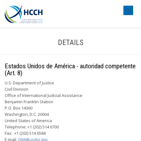
#transl
DETAILS
Estados Unidos de América - autoridad competente
(Art. 8)
U.S. Department of Justice
Civil Division
Office of International Judicial Assistance
Benjamin Franklin Station
P.O. Box 14360
Washington, D.C. 20004
United States of America
Telephone: +1 (202) 514 6700
Fax: +1 (202) 514 6584
E-mail:
OIJA@usdoj.gov