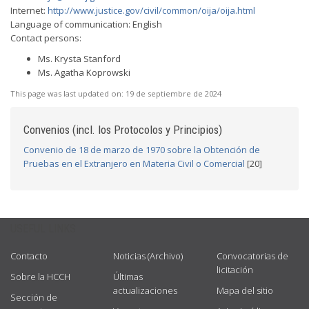
Internet:
http://www.justice.gov/civil/common/oija/oija.html
Language of communication: English
Contact persons:
Ms. Krysta Stanford
Ms. Agatha Koprowski
This page was last updated on:
19 de septiembre de 2024
Convenios (incl. los Protocolos y Principios)
Convenio de 18 de marzo de 1970 sobre la Obtención de
Pruebas en el Extranjero en Materia Civil o Comercial
[20]
USEFUL LINKS
Contacto
Noticias (Archivo)
Convocatorias de
licitación
Sobre la HCCH
Últimas
actualizaciones
Mapa del sitio
Sección de