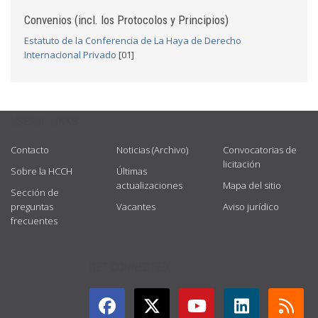
Convenios (incl. los Protocolos y Principios)
Estatuto de la Conferencia de La Haya de Derecho
Internacional Privado
[01]
USEFUL LINKS
Contacto
Noticias (Archivo)
Convocatorias de
licitación
Sobre la HCCH
Últimas
actualizaciones
Mapa del sitio
Sección de
preguntas
Vacantes
Aviso jurídico
frecuentes
GET CONNECTED