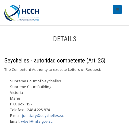
#transl
DETAILS
Seychelles - autoridad competente (Art. 25)
The Competent Authority to execute Letters of Request:
Supreme Court of Seychelles
Supreme Court Building
Victoria
Mahé
P.O. Box: 157
Telefax: +248 4 225 874
E-mail:
judiciary@seychelles.sc
Email:
wbell@mfa.gov.sc