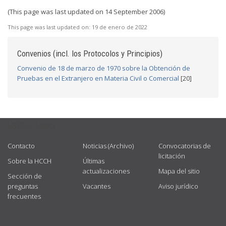
(This page was last updated on 14 September 2006)
This page was last updated on:
19 de enero de 2022
Convenios (incl. los Protocolos y Principios)
Convenio de 18 de marzo de 1970 sobre la Obtención de
Pruebas en el Extranjero en Materia Civil o Comercial
[20]
USEFUL LINKS
Contacto
Noticias (Archivo)
Convocatorias de
licitación
Sobre la HCCH
Últimas
actualizaciones
Mapa del sitio
Sección de
preguntas
Vacantes
Aviso jurídico
frecuentes