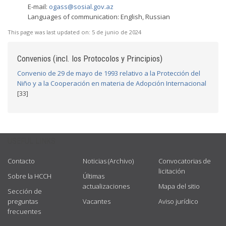
E-mail:
ogass@sosial.gov.az
Languages of communication: English, Russian
This page was last updated on:
5 de junio de 2024
Convenios (incl. los Protocolos y Principios)
Convenio de 29 de mayo de 1993 relativo a la Protección del
Niño y a la Cooperación en materia de Adopción Internacional
[33]
USEFUL LINKS
Contacto
Noticias (Archivo)
Convocatorias de
licitación
Sobre la HCCH
Últimas
actualizaciones
Mapa del sitio
Sección de
preguntas
Vacantes
Aviso jurídico
frecuentes