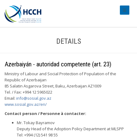
#transl
DETAILS
Azerbaiyán - autoridad competente (art. 23)
Ministry of Labour and Social Protection of Population of the
Republic of Azerbaijan
85 Salatin Asgarova Street, Baku, Azerbaijan AZ1009
Tel. / Fax: +994 12 5965022
Email:
info@sosial.gov.az
www.sosial.gov.az/en/
Contact person / Personne à contacter:
Mr. Tokay Bayramov
Deputy Head of the Adoption Policy Department at MLSPP
Tel: +994 (12) 541 98 55