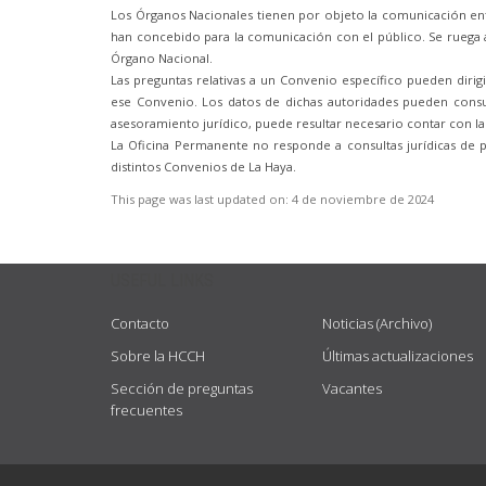
Los Órganos Nacionales tienen por objeto la comunicación ent
han concebido para la comunicación con el público. Se ruega a
Órgano Nacional.
Las preguntas relativas a un Convenio específico pueden diri
ese Convenio. Los datos de dichas autoridades pueden consul
asesoramiento jurídico, puede resultar necesario contar con la
La Oficina Permanente no responde a consultas jurídicas de 
distintos Convenios de La Haya.
This page was last updated on:
4 de noviembre de 2024
USEFUL LINKS
Contacto
Noticias (Archivo)
Sobre la HCCH
Últimas actualizaciones
Sección de preguntas
Vacantes
frecuentes