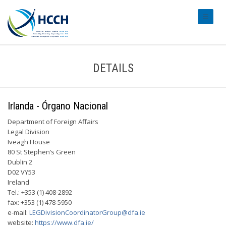
#transl
DETAILS
Irlanda - Órgano Nacional
Department of Foreign Affairs
Legal Division
Iveagh House
80 St Stephen’s Green
Dublin 2
D02 VY53
Ireland
Tel.: +353 (1) 408-2892
fax: +353 (1) 478-5950
e-mail:
LEGDivisionCoordinatorGroup@dfa.ie
website:
https://www.dfa.ie/