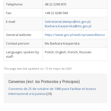
Telephone:
48 22 2390 870
Fax:
+48 22 6280 949
E-mail:
Sekretariat.dwmpc@ms.gov.pl
;
Barbara.Kasperska@ms.gov.pl
General website:
https://www.gov.pl/web/sprawiedliwosc
Contact person:
Ms Barbara Kasperska
Languages spoken by
Polish, English, French, Russian
staff:
This page was last updated on:
15 de mayo de 2023
Convenios (incl. los Protocolos y Principios)
Convenio de 25 de octubre de 1980 para Facilitar el Acceso
Internacional a la Justicia
[29]