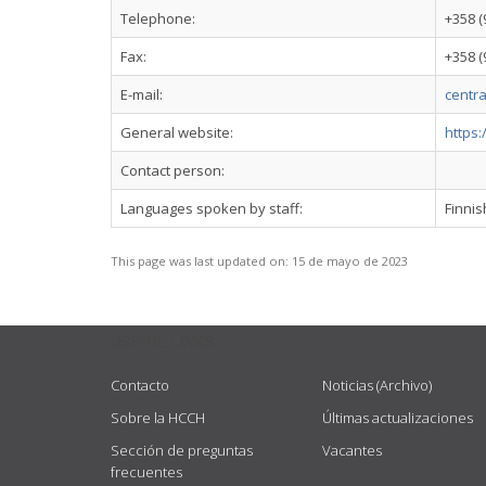
Telephone:
+358 (
Fax:
+358 (
E-mail:
centra
General website:
https:
Contact person:
Languages spoken by staff:
Finnis
This page was last updated on:
15 de mayo de 2023
USEFUL LINKS
Contacto
Noticias (Archivo)
Sobre la HCCH
Últimas actualizaciones
Sección de preguntas
Vacantes
frecuentes