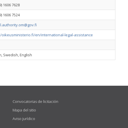
9) 1606 7628
9) 1606 7524
l.authority.om@gov.fi
//oikeusministerio.fi/en/international-legal-assistance
h, Swedish, English
Convocatorias de licitación
Mapa del sitio
Aviso jurídico