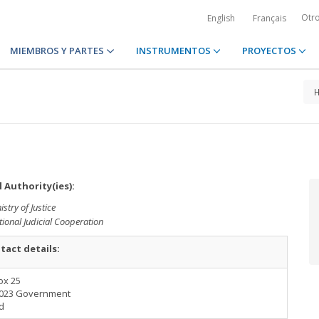
Otr
English
Français
MIEMBROS Y PARTES
INSTRUMENTOS
PROYECTOS
 Authority(ies):
istry of Justice
tional Judicial Cooperation
tact details:
ox 25
0023 Government
d