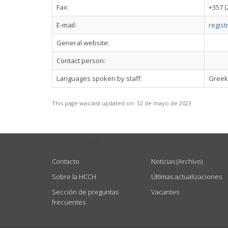
Fax:
+357 (
E-mail:
regis
General website:
Contact person:
Languages spoken by staff:
Greek,
This page was last updated on:
12 de mayo de 2023
USEFUL LINKS
Contacto
Noticias (Archivo)
Sobre la HCCH
Últimas actualizaciones
Sección de preguntas
Vacantes
frecuentes