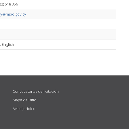
22) 518 356
try@mjpo.gov.cy
 English
Convocatorias de licitación
Mapa del sitio
Aviso jurídico