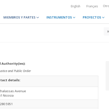
Otr
English
Français
MIEMBROS Y PARTES
INSTRUMENTOS
PROYECTOS
 Authority(ies):
Justice and Public Order
tact details:
Athalassas Avenue
1 Nicosia
2280 5951