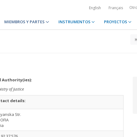
Otr
English
Français
MIEMBROS Y PARTES
INSTRUMENTOS
PROYECTOS
 Authority(ies):
istry of Justice
tact details:
vyanska Str.
SOFIA
ia
 92 37 576