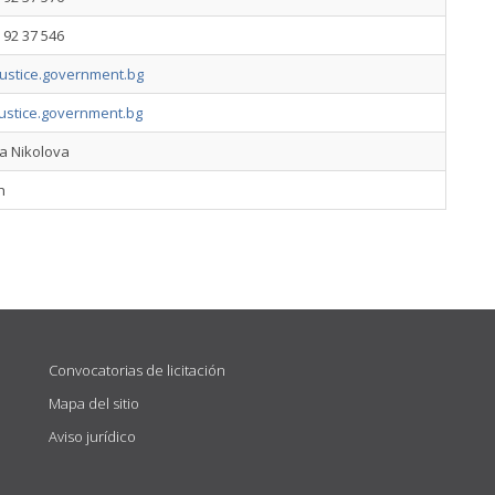
 92 37 546
justice.government.bg
ustice.government.bg
a Nikolova
h
Convocatorias de licitación
Mapa del sitio
Aviso jurídico