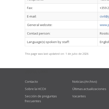
Fax:
+359 2
E-mail:
civil@
General website:
www.j
Contact person:
Rosits
Language(s) spoken by staff:
Englis
This page was last updated on:
1 de julio de 2026
USEFUL LINKS
Contacto
Noticias (Archivo)
Sobre la HCCH
Últimas actualizaciones
Sección de preguntas
Vacantes
frecuentes