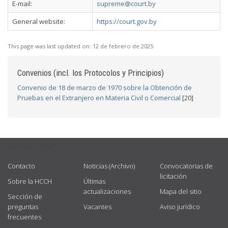
E-mail:
supreme@court.by
General website:
https://court.gov.by
This page was last updated on:
12 de febrero de 2025
Convenios (incl. los Protocolos y Principios)
Convenio de 18 de marzo de 1970 sobre la Obtención de
Pruebas en el Extranjero en Materia Civil o Comercial
[20]
USEFUL LINKS
Contacto
Noticias (Archivo)
Convocatorias de
licitación
Sobre la HCCH
Últimas
actualizaciones
Mapa del sitio
Sección de
preguntas
Vacantes
Aviso jurídico
frecuentes