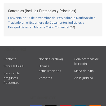
Convenios (incl. los Protocolos y Principios)
Convenio de 15 de noviembre de 1965 sobre la Notificación o
Traslado en el Extranjero de Documentos Judiciales y
Extrajudiciales en Materia Civil o Comercial
[14]
USEFUL LINKS
Contacto
Noticias (Archivo)
Convocatorias de
licitación
Sobre la HCCH
Últimas
actualizaciones
Mapa del sitio
Sección de
preguntas
Vacantes
Aviso jurídico
frecuentes
GET CONNECTED