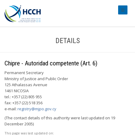
#transl
DETAILS
Chipre - Autoridad competente (Art. 6)
Permanent Secretary
Ministry of Justice and Public Order
125 Athalassas Avenue
1461 NICOSIA
tel.: +357 (22) 805 955
fax: +357 (22) 518 356
e-mail:
registry@mjpo.gov.cy
(The contact details of this authority were last updated on 19
December 2005)
This page was last updated on: