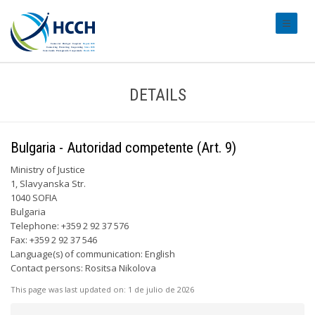
#transl
DETAILS
Bulgaria - Autoridad competente (Art. 9)
Ministry of Justice
1, Slavyanska Str.
1040 SOFIA
Bulgaria
Telephone: +359 2 92 37 576
Fax: +359 2 92 37 546
Language(s) of communication: English
Contact persons: Rositsa Nikolova
This page was last updated on:
1 de julio de 2026