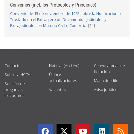
Convenios (incl. los Protocolos y Principios)
Convenio de 15 de noviembre de 1965 sobre la Notificación o
Traslado en el Extranjero de Documentos Judiciales y
Extrajudiciales en Materia Civil o Comercial
[14]
USEFUL LINKS
Contacto
Noticias (Archivo)
Convocatorias de
licitación
Sobre la HCCH
Últimas
actualizaciones
Mapa del sitio
Sección de
preguntas
Vacantes
Aviso jurídico
frecuentes
GET CONNECTED