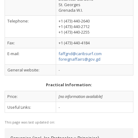
St. Georges
Grenada W.I.
Telephone:
+1 (473) 440-2640
+1 (473) 440-2712
+1 (473) 440-2255
Fax:
+1 (473) 440-4184
E-mail:
faffgnd@caribsurf.com
foreignaffairs@gov.gd
General website:
-
Practical Information:
Price:
[no information available]
Useful Links:
-
This page was last updated on: