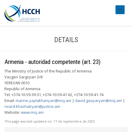
#transl
DETAILS
Armenia - autoridad competente (art. 23)
The Ministry of Justice of the Republic of Armenia
Vazgen Sargsyan 3/8
YEREVAN 0010
Republic of Armenia
Tel: +374-10-59-39-31, +374-10-59-41-62, +374-10-59-41-74
Email:
marine.yaylakhanyan@moj.am
|
david.gasparyan@moj.am
|
nvard.khachatryan@justice.am
Website:
www.moj.am
This page was last updated on:
17 de septiembre de 2025