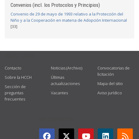
Convenios (incl. los Protocolos y Principios)
Convenio de 29 de mayo de 1993 relativo a la Protección del
Niño y a la Cooperación en materia de Adopción Internacional
[33]
USEFUL LINKS
Contacto
Noticias (Archivo)
Convocatorias de
licitación
Sobre la HCCH
Últimas
actualizaciones
Mapa del sitio
Sección de
preguntas
Vacantes
Aviso jurídico
frecuentes
GET CONNECTED