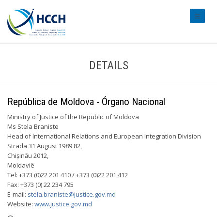
#transl
DETAILS
República de Moldova - Órgano Nacional
Ministry of Justice of the Republic of Moldova
Ms Stela Braniste
Head of International Relations and European Integration Division
Strada 31 August 1989 82,
Chișinău 2012,
Moldavië
Tel: +373 (0)22 201 410 / +373 (0)22 201 412
Fax: +373 (0) 22 234 795
E-mail:
stela.braniste@justice.gov.md
Website:
www.justice.gov.md