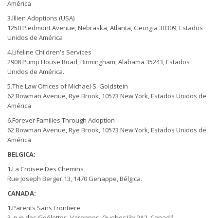
América
3.Illien Adoptions (USA)
1250 Piedmont Avenue, Nebraska, Atlanta, Georgia 30309, Estados
Unidos de América
4.Lifeline Children's Services
2908 Pump House Road, Birmingham, Alabama 35243, Estados
Unidos de América.
5.The Law Offices of Michael S. Goldstein
62 Bowman Avenue, Rye Brook, 10573 New York, Estados Unidos de
América
6.Forever Families Through Adoption
62 Bowman Avenue, Rye Brook, 10573 New York, Estados Unidos de
América
BELGICA:
1.La Croisee Des Chemins
Rue Joseph Berger 13, 1470 Genappe, Bélgica.
CANADA:
1.Parents Sans Frontiere
3, rue des Goélettes, Varennes, Quebec J3x 2A2, Canadá