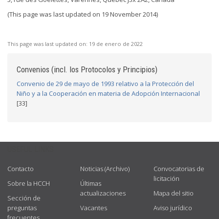
(This page was last updated on 19 November 2014)
This page was last updated on:
19 de enero de 2022
Convenios (incl. los Protocolos y Principios)
Convenio de 29 de mayo de 1993 relativo a la Protección del
Niño y a la Cooperación en materia de Adopción Internacional
[33]
USEFUL LINKS
Contacto
Noticias (Archivo)
Convocatorias de
licitación
Sobre la HCCH
Últimas
actualizaciones
Mapa del sitio
Sección de
preguntas
Vacantes
Aviso jurídico
frecuentes