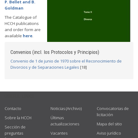
P. Bellet and B.
Goldman
The Catalogue of
HCCH publications
and order form are
available
here
.
Convenios (incl. los Protocolos y Principios)
Convenio de 1 de junio de 1970 sobre el Reconocimiento de
Divorcios y de Separaciones Legales
[18]
USEFUL LINKS
Contacto
Noticias (Archivo)
Convocatorias de
licitación
Sobre la HCCH
Últimas
actualizaciones
Mapa del sitio
Sección de
preguntas
Vacantes
Aviso jurídico