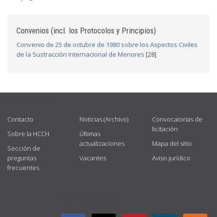
Convenios (incl. los Protocolos y Principios)
Convenio de 25 de octubre de 1980 sobre los Aspectos Civiles
de la Sustracción Internacional de Menores
[28]
USEFUL LINKS
Contacto
Noticias (Archivo)
Convocatorias de
licitación
Sobre la HCCH
Últimas
actualizaciones
Mapa del sitio
Sección de
preguntas
Vacantes
Aviso jurídico
frecuentes
GET CONNECTED