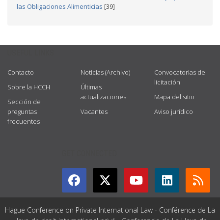
las Obligaciones Alimenticias
[39]
USEFUL LINKS
Contacto
Noticias (Archivo)
Convocatorias de
licitación
Sobre la HCCH
Últimas
actualizaciones
Mapa del sitio
Sección de
preguntas
Vacantes
Aviso jurídico
frecuentes
GET CONNECTED
Hague Conference on Private International Law - Conférence de La