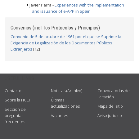
Javier Parra -
Experiences with the implementation
and issuance of e-APP in Spain
Convenios (incl. los Protocolos y Principios)
Convenio de 5 de octubre de 1961 por el que se Suprime la
Exigencia de Legalización de los Documentos Públicos
Extranjeros
[12]
USEFUL LINKS
Contacto
Noticias (Archivo)
Convocatorias de
licitación
Sobre la HCCH
Últimas
actualizaciones
Mapa del sitio
Sección de
preguntas
Vacantes
Aviso jurídico
frecuentes