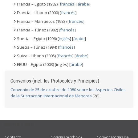
Francia – Egipto (1982) [
francés
] [
árabe
]
Francia – Líbano (2000) [
francés
]
Francia – Marruecos (1983) [
francés
]
Francia – Túnez (1982) [
francés
]
Suecia – Egipto (1996) [
inglés
] [
árabe
]
Suecia – Túnez (1994) [
francés
]
Suiza – Líbano (2005) [
francés
] [
árabe
]
EEUU – Egipto (2003) [inglés] [
árabe
]
Convenios (incl. los Protocolos y Principios)
Convenio de 25 de octubre de 1980 sobre los Aspectos Civiles
de la Sustracción Internacional de Menores
[28]
USEFUL LINKS
Contacto
Noticias (Archivo)
Convocatorias de