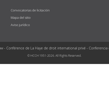
Convocatorias de licitación
Mapa del sitio
Aviso jurídico
aw - Conférence de La Haye de droit international privé - Conferencia
© HCCH 1951-2026. All Rights Reserved.