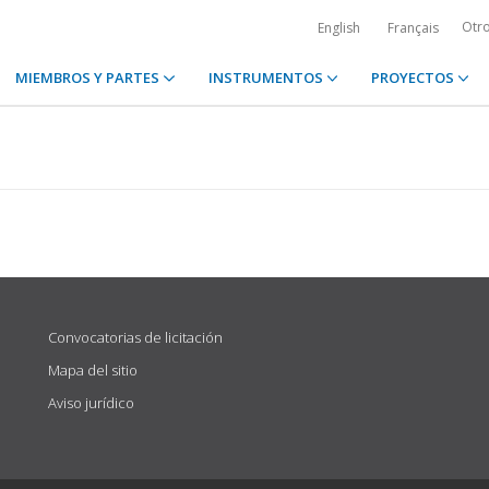
Otr
English
Français
MIEMBROS Y PARTES
INSTRUMENTOS
PROYECTOS
Convocatorias de licitación
Mapa del sitio
Aviso jurídico