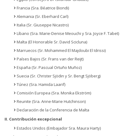
Francia (Sra. Béatrice Biondi)
Alemania (Sr. Eberhard Carl)
Italia (Sr. Giuseppe Nicastro)
Líbano (Sra. Marie-Denise Meouchi y Sra. Joyce F. Tabet)
Malta (El Honorable Sr. David Scicluna)
Marruecos (Sr. Mohammed El Majdoubi El Idrissi)
Países Bajos (Sr. Frans van der Reijt)
España (Sr. Pascual Ortuño Muñoz)
Suecia (Sr. Christer Sjödin y Sr. Bengt Sjöberg)
Túnez (Sra. Hamida Laarif)
Comisión Europea (Sra. Monika Ekström)
Reunite (Sra. Anne-Marie Hutchinson)
Declaración de la Conferencia de Malta
II. Contribución excepcional
Estados Unidos (Embajador Sra. Maura Harty)