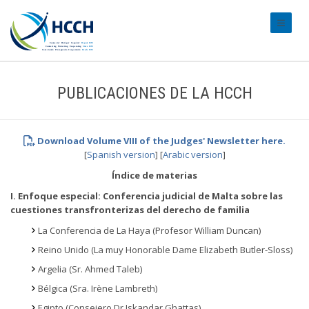
#transl
PUBLICACIONES DE LA HCCH
Download Volume VIII of the Judges' Newsletter here.
[
Spanish version
] [
Arabic version
]
Índice de materias
I. Enfoque especial: Conferencia judicial de Malta sobre las
cuestiones transfronterizas del derecho de familia
La Conferencia de La Haya (Profesor William Duncan)
Reino Unido (La muy Honorable Dame Elizabeth Butler-Sloss)
Argelia (Sr. Ahmed Taleb)
Bélgica (Sra. Irène Lambreth)
Egipto (Consejero Dr Iskandar Ghattas)