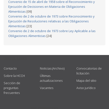
Convenio de 15 de abril de 1958 sobre el Reconocimiento y
Ejecución de Decisiones en Materia de Obligaciones
Alimenticias
[09]
Convenio de 2 de octubre de 1973 sobre Reconocimiento y
Ejecución de Resoluciones relativas a las Obligaciones
Alimenticias
[23]
Convenio de 2 de octubre de 1973 sobre Ley Aplicable a las
Obligaciones Alimenticias
[24]
USEFUL LINKS
Contacto
Noticias (Archivo)
Convocatorias de
licitación
Sobre la HCCH
Últimas
actualizaciones
Mapa del sitio
Sección de
preguntas
Vacantes
Aviso jurídico
frecuentes
GET CONNECTED