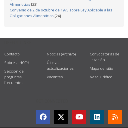
Alimenticias
[23]
Convenio de 2 de octubre de 1973 sobre Ley Aplicable a las
Obligaciones Alimenticias
[24]
USEFUL LINKS
Contacto
Noticias (Archivo)
Convocatorias de
licitación
Sobre la HCCH
Últimas
actualizaciones
Mapa del sitio
Sección de
preguntas
Vacantes
Aviso jurídico
frecuentes
GET CONNECTED