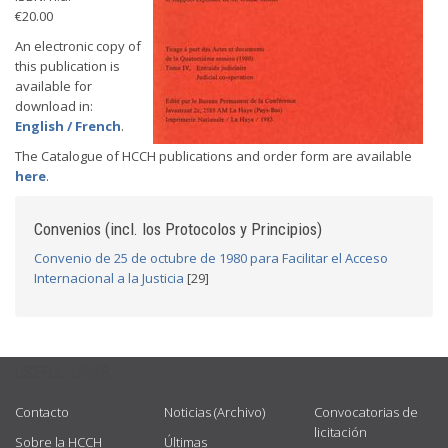
€20.00
An electronic copy of
this publication is
available for
download in:
English / French
.
The Catalogue of HCCH publications and order form are available
here
.
Convenios (incl. los Protocolos y Principios)
Convenio de 25 de octubre de 1980 para Facilitar el Acceso
Internacional a la Justicia
[29]
USEFUL LINKS
Contacto
Noticias (Archivo)
Convocatorias de
licitación
Sobre la HCCH
Últimas