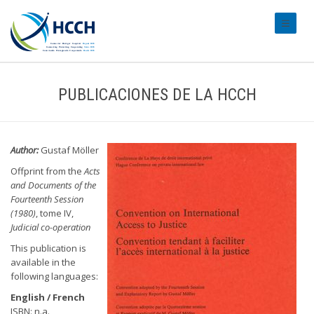
#transl
PUBLICACIONES DE LA HCCH
Author:
Gustaf Möller
Offprint from the
Acts
and Documents of the
Fourteenth Session
(1980)
, tome IV,
Judicial co-operation
This publication is
available in the
following languages:
English / French
ISBN: n.a.