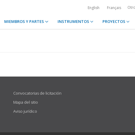
Otr
English
Français
MIEMBROS Y PARTES
INSTRUMENTOS
PROYECTOS
Convocatorias de licitación
Mapa del sitio
Aviso jurídico