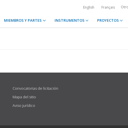
Otr
English
Français
MIEMBROS Y PARTES
INSTRUMENTOS
PROYECTOS
Convocatorias de licitación
Mapa del sitio
Aviso jurídico