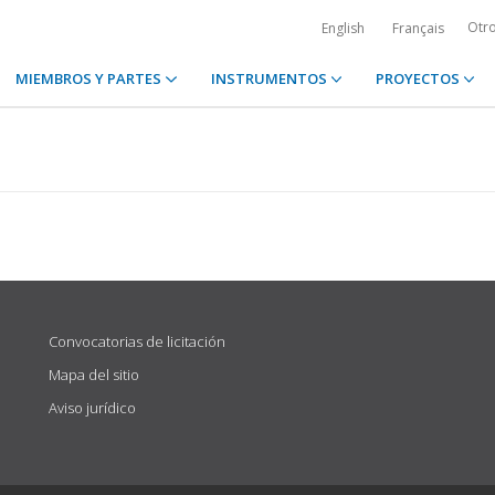
Otr
English
Français
MIEMBROS Y PARTES
INSTRUMENTOS
PROYECTOS
Convocatorias de licitación
Mapa del sitio
Aviso jurídico