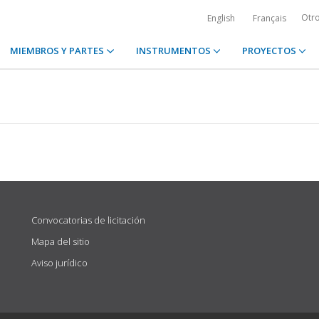
Otr
English
Français
MIEMBROS Y PARTES
INSTRUMENTOS
PROYECTOS
Convocatorias de licitación
Mapa del sitio
Aviso jurídico